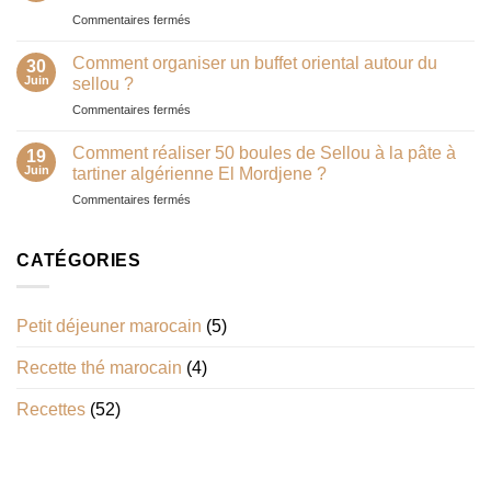
:
découvrir
sur
Commentaires fermés
quelles
absolument
Smen
différences
dans
en
Comment organiser un buffet oriental autour du
30
le
cuisine
Juin
sellou ?
couscous
?
sur
Commentaires fermés
?
Comment
Le
organiser
guide
Comment réaliser 50 boules de Sellou à la pâte à
19
un
complet
Juin
tartiner algérienne El Mordjene ?
buffet
pour
sur
Commentaires fermés
oriental
réussir
Comment
autour
un
réaliser
du
couscous
50
CATÉGORIES
sellou
traditionnel
boules
?
de
Sellou
Petit déjeuner marocain
(5)
à
la
Recette thé marocain
(4)
pâte
à
tartiner
Recettes
(52)
algérienne
El
Mordjene
?