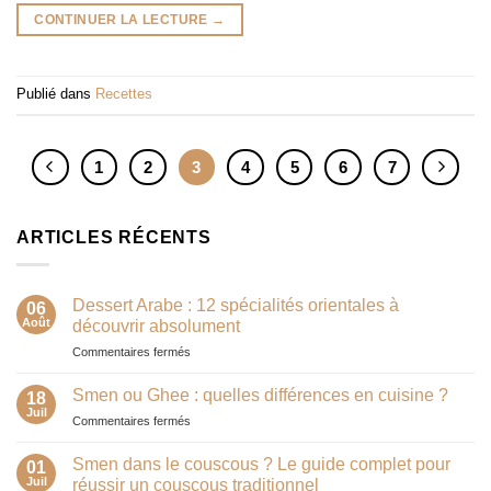
CONTINUER LA LECTURE
→
Publié dans
Recettes
1
2
3
4
5
6
7
ARTICLES RÉCENTS
Dessert Arabe : 12 spécialités orientales à
06
Août
découvrir absolument
sur
Commentaires fermés
Dessert
Arabe
Smen ou Ghee : quelles différences en cuisine ?
18
:
Juil
sur
Commentaires fermés
12
Smen
spécialités
ou
Smen dans le couscous ? Le guide complet pour
orientales
01
Ghee
Juil
à
réussir un couscous traditionnel