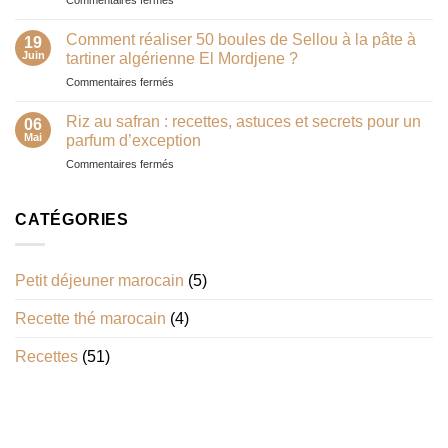
Commentaires fermés
?
Comment
Le
organiser
guide
Comment réaliser 50 boules de Sellou à la pâte à
19
un
complet
Juin
tartiner algérienne El Mordjene ?
buffet
pour
sur
Commentaires fermés
oriental
réussir
Comment
autour
un
réaliser
du
Riz au safran : recettes, astuces et secrets pour un
couscous
06
50
sellou
Mai
parfum d’exception
traditionnel
boules
?
sur
Commentaires fermés
de
Riz
Sellou
au
à
safran
CATÉGORIES
la
:
pâte
recettes,
à
astuces
tartiner
Petit déjeuner marocain
(5)
et
algérienne
secrets
El
Recette thé marocain
(4)
pour
Mordjene
un
?
parfum
Recettes
(51)
d’exception