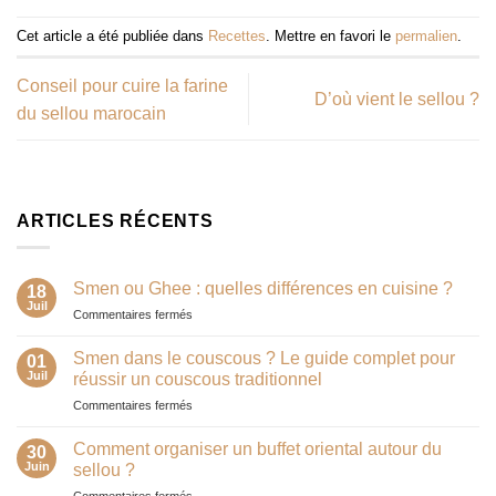
Cet article a été publiée dans
Recettes
. Mettre en favori le
permalien
.
Conseil pour cuire la farine
D’où vient le sellou ?
du sellou marocain
ARTICLES RÉCENTS
Smen ou Ghee : quelles différences en cuisine ?
18
Juil
sur
Commentaires fermés
Smen
ou
Smen dans le couscous ? Le guide complet pour
01
Ghee
Juil
réussir un couscous traditionnel
:
sur
Commentaires fermés
quelles
Smen
différences
dans
en
Comment organiser un buffet oriental autour du
30
le
cuisine
Juin
sellou ?
couscous
?
sur