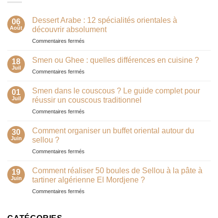
Dessert Arabe : 12 spécialités orientales à
06
Août
découvrir absolument
sur
Commentaires fermés
Dessert
Arabe
Smen ou Ghee : quelles différences en cuisine ?
18
:
Juil
sur
Commentaires fermés
12
Smen
spécialités
ou
Smen dans le couscous ? Le guide complet pour
orientales
01
Ghee
Juil
à
réussir un couscous traditionnel
:
découvrir
sur
Commentaires fermés
quelles
absolument
Smen
différences
dans
en
Comment organiser un buffet oriental autour du
30
le
cuisine
Juin
sellou ?
couscous
?
sur
Commentaires fermés
?
Comment
Le
organiser
guide
Comment réaliser 50 boules de Sellou à la pâte à
19
un
complet
Juin
tartiner algérienne El Mordjene ?
buffet
pour
sur
Commentaires fermés
oriental
réussir
Comment
autour
un
réaliser
du
couscous
50
sellou