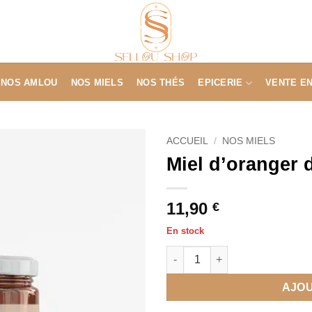
NOS AMLOU
NOS MIELS
NOS THÉS
EPICERIE
VENTE E
ACCUEIL
/
NOS MIELS
Miel d’oranger 
11,90
€
En stock
quantité de Miel d'oranger du
AJOU