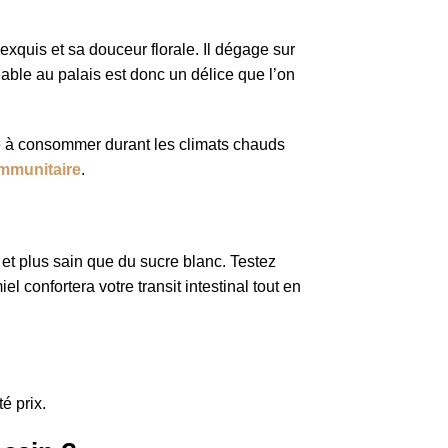
xquis et sa douceur florale. Il dégage sur
éable au palais est donc un délice que l’on
le à consommer durant les climats chauds
immunitaire
.
 et plus sain que du sucre blanc. Testez
l confortera votre transit intestinal tout en
é prix.