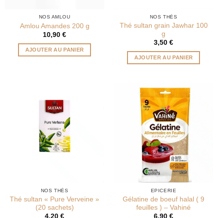
NOS AMLOU
NOS THÉS
Thé sultan grain Jawhar 100
Amlou Amandes 200 g
g
10,90
€
3,50
€
AJOUTER AU PANIER
AJOUTER AU PANIER
NOS THÉS
EPICERIE
Thé sultan « Pure Verveine »
Gélatine de boeuf halal ( 9
(20 sachets)
feuilles ) – Vahiné
4,20
€
6,90
€