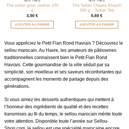
NOS THÉS
NOS THÉS
Thé sultan grain Jawhar 100
Thé Sultan Chaara Khaych
g
200 g – Sultan Tea
3,50
€
5,60
€
AJOUTER AU PANIER
AJOUTER AU PANIER
Vous appréciez le Petit Flan Rond Havrais ? Découvrez le
sellou marocain. Au Havre, les amateurs de pâtisseries
traditionnelles connaissent bien le Petit Flan Rond
Havrais. Cette gourmandise de la ville séduit par sa
simplicité, son moelleux et ses saveurs réconfortantes qui
accompagnent les moments de partage depuis des
générations.
Si vous aimez les desserts authentiques qui mettent à
l’honneur des ingrédients de qualité et des recettes
transmises au fil du temps, le sellou marocain mérite toute
votre attention. Disponible toute l’année sur Sellou-
Shop.com, le sellou est une spécialité marocaine encore