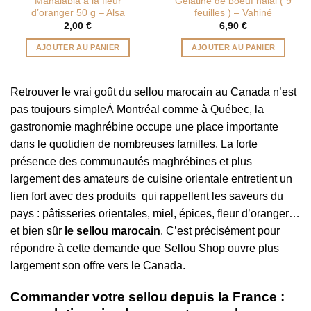
Mahalabia à la fleur
Gélatine de boeuf halal ( 9
d’oranger 50 g – Alsa
feuilles ) – Vahiné
2,00
€
6,90
€
AJOUTER AU PANIER
AJOUTER AU PANIER
Retrouver le vrai goût du sellou marocain au Canada n’est
pas toujours simpleÀ
Montréal
comme à
Québec
, la
gastronomie maghrébine occupe une place importante
dans le quotidien de nombreuses familles. La forte
présence des communautés maghrébines et plus
largement des amateurs de cuisine orientale entretient un
lien fort avec des produits qui rappellent les saveurs du
pays : pâtisseries orientales, miel, épices, fleur d’oranger…
et bien sûr
le sellou marocain
. C’est précisément pour
répondre à cette demande que
Sellou Shop
ouvre plus
largement son offre vers le Canada.
Commander votre sellou depuis la France :